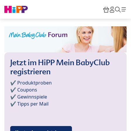
Skip to main content
Warenkor
HiPP M
Such
Jetzt im HiPP Mein BabyClub
registrieren
✔️ Produktproben
✔️ Coupons
✔️ Gewinnspiele
✔️ Tipps per Mail