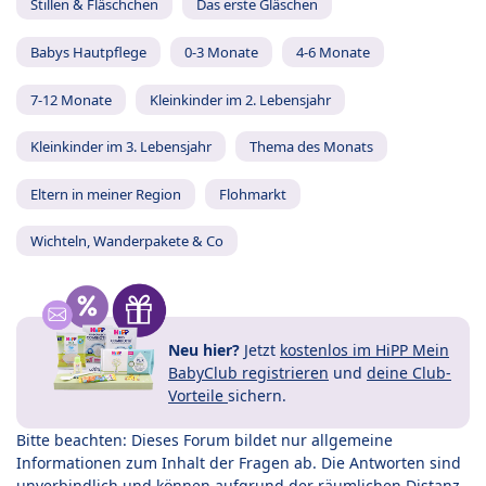
Stillen & Fläschchen
Das erste Gläschen
Babys Hautpflege
0-3 Monate
4-6 Monate
7-12 Monate
Kleinkinder im 2. Lebensjahr
Kleinkinder im 3. Lebensjahr
Thema des Monats
Eltern in meiner Region
Flohmarkt
Wichteln, Wanderpakete & Co
Neu hier?
Jetzt
kostenlos im HiPP Mein
BabyClub registrieren
und
deine Club-
Vorteile
sichern.
Bitte beachten: Dieses Forum bildet nur allgemeine
Informationen zum Inhalt der Fragen ab. Die Antworten sind
unverbindlich und können aufgrund der räumlichen Distanz