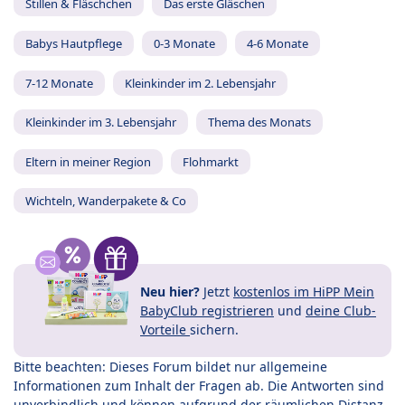
Stillen & Fläschchen
Das erste Gläschen
Babys Hautpflege
0-3 Monate
4-6 Monate
7-12 Monate
Kleinkinder im 2. Lebensjahr
Kleinkinder im 3. Lebensjahr
Thema des Monats
Eltern in meiner Region
Flohmarkt
Wichteln, Wanderpakete & Co
Neu hier?
Jetzt
kostenlos im HiPP Mein
BabyClub registrieren
und
deine Club-
Vorteile
sichern.
Bitte beachten: Dieses Forum bildet nur allgemeine
Informationen zum Inhalt der Fragen ab. Die Antworten sind
unverbindlich und können aufgrund der räumlichen Distanz