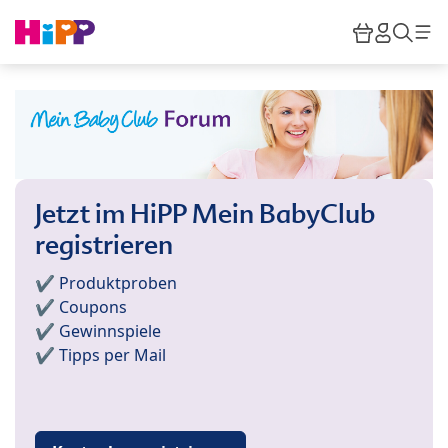
Skip to main content
Warenkor
HiPP M
Such
Jetzt im HiPP Mein BabyClub
registrieren
✔️ Produktproben
✔️ Coupons
✔️ Gewinnspiele
✔️ Tipps per Mail