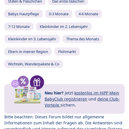
Stillen & Fläschchen
Das erste Gläschen
Babys Hautpflege
0-3 Monate
4-6 Monate
7-12 Monate
Kleinkinder im 2. Lebensjahr
Kleinkinder im 3. Lebensjahr
Thema des Monats
Eltern in meiner Region
Flohmarkt
Wichteln, Wanderpakete & Co
Neu hier?
Jetzt
kostenlos im HiPP Mein
BabyClub registrieren
und
deine Club-
Vorteile
sichern.
Bitte beachten: Dieses Forum bildet nur allgemeine
Informationen zum Inhalt der Fragen ab. Die Antworten sind
unverbindlich und können aufgrund der räumlichen Distanz