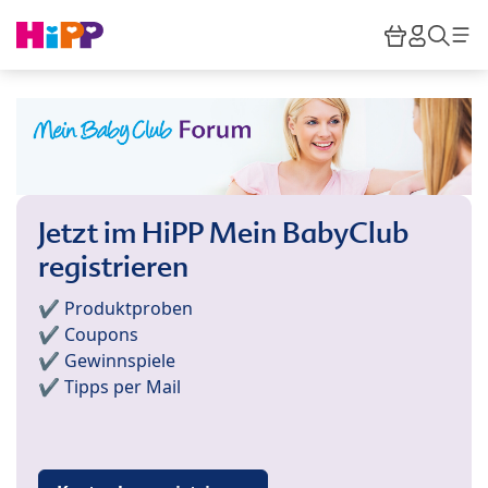
Skip to main content
Warenkor
HiPP M
Such
Jetzt im HiPP Mein BabyClub
registrieren
✔️ Produktproben
✔️ Coupons
✔️ Gewinnspiele
✔️ Tipps per Mail