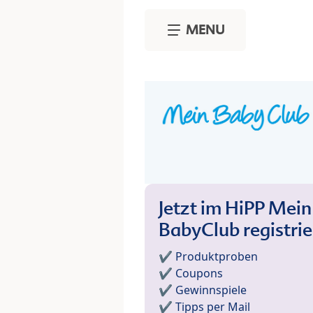
Skip to main content
MENU
Jetzt im HiPP Mein
BabyClub registri
✔️ Produktproben
✔️ Coupons
✔️ Gewinnspiele
✔️ Tipps per Mail