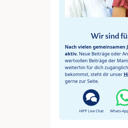
Wir sind fü
Nach vielen gemeinsamen J
aktiv.
Neue Beiträge oder Ant
wertvollen Beiträge der Mam
weiterhin für dich zugänglic
bekommst, steht dir unser
H
gerne zur Seite.
HiPP Live Chat
Whats-App