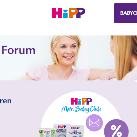
BABYC
eren