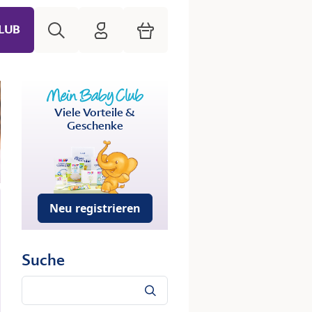
Suche
HiPP Mein Babyclub
Warenkorb
LUB
Viele Vorteile &
Geschenke
Neu registrieren
Suche
Suche