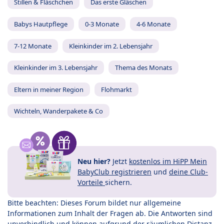
Stillen & Fläschchen
Das erste Gläschen
Babys Hautpflege
0-3 Monate
4-6 Monate
7-12 Monate
Kleinkinder im 2. Lebensjahr
Kleinkinder im 3. Lebensjahr
Thema des Monats
Eltern in meiner Region
Flohmarkt
Wichteln, Wanderpakete & Co
Neu hier?
Jetzt
kostenlos im HiPP Mein
BabyClub registrieren
und
deine Club-
Vorteile
sichern.
Bitte beachten: Dieses Forum bildet nur allgemeine
Informationen zum Inhalt der Fragen ab. Die Antworten sind
unverbindlich und können aufgrund der räumlichen Distanz