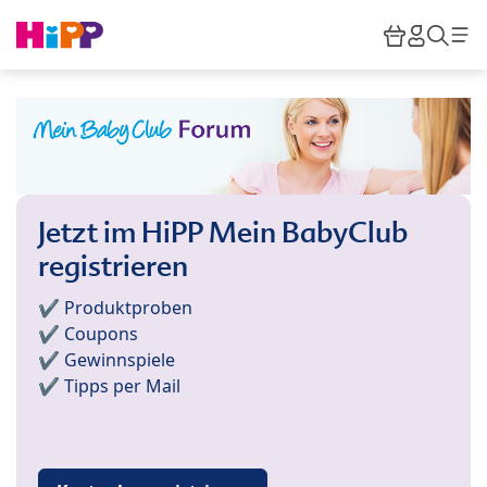
Skip to main content
Warenkor
HiPP M
Such
Jetzt im HiPP Mein BabyClub
registrieren
✔️ Produktproben
✔️ Coupons
✔️ Gewinnspiele
✔️ Tipps per Mail