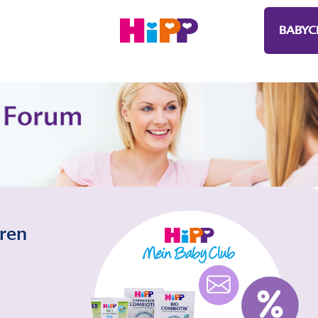
BABYC
eren