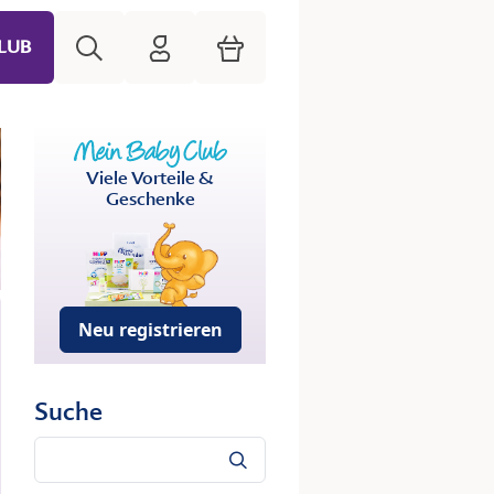
Suche
HiPP Mein Babyclub
Warenkorb
LUB
Viele Vorteile &
Geschenke
Neu registrieren
Suche
Suche