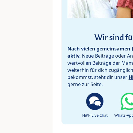
Wir sind fü
Nach vielen gemeinsamen J
aktiv.
Neue Beiträge oder Ant
wertvollen Beiträge der Mam
weiterhin für dich zugänglic
bekommst, steht dir unser
H
gerne zur Seite.
HiPP Live Chat
Whats-App