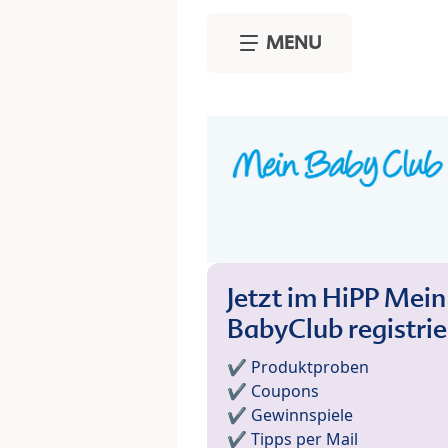
Skip to main content
MENU
Jetzt im HiPP Mein
BabyClub registri
✔️ Produktproben
✔️ Coupons
✔️ Gewinnspiele
✔️ Tipps per Mail