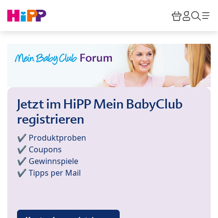
Skip to main content
Warenkor
HiPP M
Such
Jetzt im HiPP Mein BabyClub
registrieren
✔️ Produktproben
✔️ Coupons
✔️ Gewinnspiele
✔️ Tipps per Mail