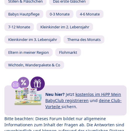
Stillen & Fläschchen
Das erste Gläschen
Babys Hautpflege
0-3 Monate
4-6 Monate
7-12 Monate
Kleinkinder im 2. Lebensjahr
Kleinkinder im 3. Lebensjahr
Thema des Monats
Eltern in meiner Region
Flohmarkt
Wichteln, Wanderpakete & Co
Neu hier?
Jetzt
kostenlos im HiPP Mein
BabyClub registrieren
und
deine Club-
Vorteile
sichern.
Bitte beachten: Dieses Forum bildet nur allgemeine
Informationen zum Inhalt der Fragen ab. Die Antworten sind
unverbindlich und können aufgrund der räumlichen Distanz