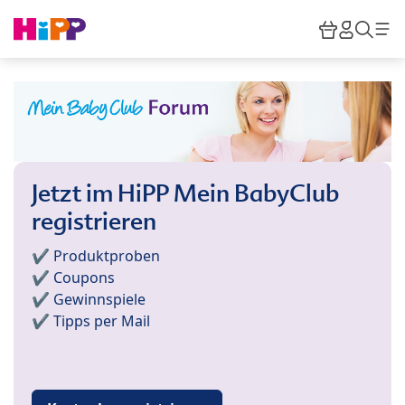
Skip to main content
Warenkor
HiPP M
Such
Jetzt im HiPP Mein BabyClub
registrieren
✔️ Produktproben
✔️ Coupons
✔️ Gewinnspiele
✔️ Tipps per Mail