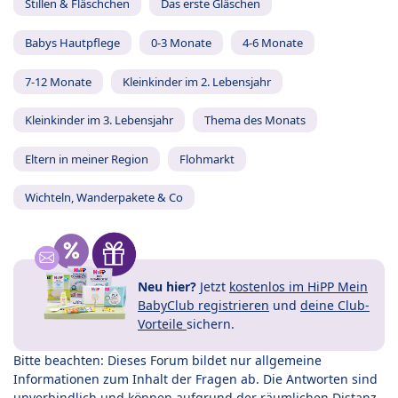
Stillen & Fläschchen
Das erste Gläschen
Babys Hautpflege
0-3 Monate
4-6 Monate
7-12 Monate
Kleinkinder im 2. Lebensjahr
Kleinkinder im 3. Lebensjahr
Thema des Monats
Eltern in meiner Region
Flohmarkt
Wichteln, Wanderpakete & Co
Neu hier?
Jetzt
kostenlos im HiPP Mein
BabyClub registrieren
und
deine Club-
Vorteile
sichern.
Bitte beachten: Dieses Forum bildet nur allgemeine
Informationen zum Inhalt der Fragen ab. Die Antworten sind
unverbindlich und können aufgrund der räumlichen Distanz