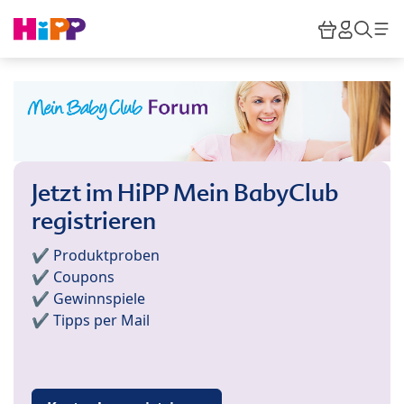
Skip to main content
Warenkor
HiPP M
Such
Jetzt im HiPP Mein BabyClub
registrieren
✔️ Produktproben
✔️ Coupons
✔️ Gewinnspiele
✔️ Tipps per Mail