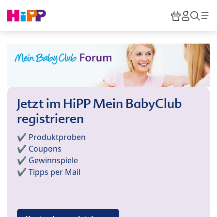
Skip to main content
Warenkor
HiPP M
Such
Jetzt im HiPP Mein BabyClub
registrieren
✔️ Produktproben
✔️ Coupons
✔️ Gewinnspiele
✔️ Tipps per Mail