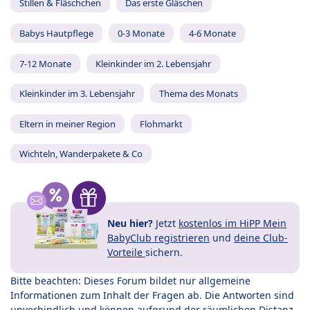
Stillen & Fläschchen
Das erste Gläschen
Babys Hautpflege
0-3 Monate
4-6 Monate
7-12 Monate
Kleinkinder im 2. Lebensjahr
Kleinkinder im 3. Lebensjahr
Thema des Monats
Eltern in meiner Region
Flohmarkt
Wichteln, Wanderpakete & Co
Neu hier?
Jetzt
kostenlos im HiPP Mein
BabyClub registrieren
und
deine Club-
Vorteile
sichern.
Bitte beachten: Dieses Forum bildet nur allgemeine
Informationen zum Inhalt der Fragen ab. Die Antworten sind
unverbindlich und können aufgrund der räumlichen Distanz