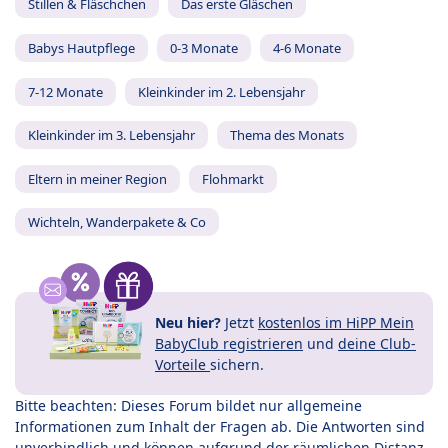
Stillen & Fläschchen
Das erste Gläschen
Babys Hautpflege
0-3 Monate
4-6 Monate
7-12 Monate
Kleinkinder im 2. Lebensjahr
Kleinkinder im 3. Lebensjahr
Thema des Monats
Eltern in meiner Region
Flohmarkt
Wichteln, Wanderpakete & Co
Neu hier?
Jetzt
kostenlos im HiPP Mein
BabyClub registrieren
und
deine Club-
Vorteile
sichern.
Bitte beachten: Dieses Forum bildet nur allgemeine
Informationen zum Inhalt der Fragen ab. Die Antworten sind
unverbindlich und können aufgrund der räumlichen Distanz