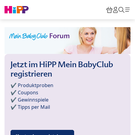
Skip to main content
Warenkor
HiPP M
Such
Jetzt im HiPP Mein BabyClub
registrieren
✔️ Produktproben
✔️ Coupons
✔️ Gewinnspiele
✔️ Tipps per Mail