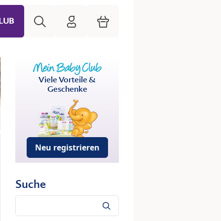
Suche
HiPP Mein Babyclub
Warenkorb
LUB
Viele Vorteile &
Geschenke
Neu registrieren
Suche
Suche