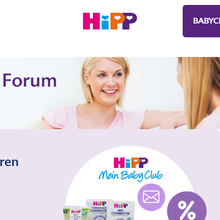
BABYC
eren