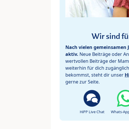
Wir sind fü
Nach vielen gemeinsamen J
aktiv.
Neue Beiträge oder Ant
wertvollen Beiträge der Mam
weiterhin für dich zugänglic
bekommst, steht dir unser
H
gerne zur Seite.
HiPP Live Chat
Whats-App