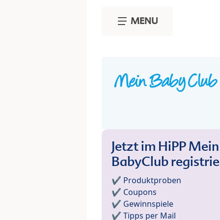
Skip to main content
MENU
Jetzt im HiPP Mein
BabyClub registri
✔️ Produktproben
✔️ Coupons
✔️ Gewinnspiele
✔️ Tipps per Mail