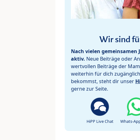
Wir sind fü
Nach vielen gemeinsamen J
aktiv.
Neue Beiträge oder Ant
wertvollen Beiträge der Mam
weiterhin für dich zugänglic
bekommst, steht dir unser
H
gerne zur Seite.
HiPP Live Chat
Whats-App