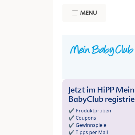
Skip to main content
MENU
Jetzt im HiPP Mein
BabyClub registri
✔️ Produktproben
✔️ Coupons
✔️ Gewinnspiele
✔️ Tipps per Mail