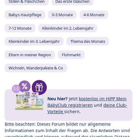
Stillen & Fläschchen
Das erste Gläschen
Babys Hautpflege
0-3 Monate
4-6 Monate
7-12 Monate
Kleinkinder im 2. Lebensjahr
Kleinkinder im 3. Lebensjahr
Thema des Monats
Eltern in meiner Region
Flohmarkt
Wichteln, Wanderpakete & Co
Neu hier?
Jetzt
kostenlos im HiPP Mein
BabyClub registrieren
und
deine Club-
Vorteile
sichern.
Bitte beachten: Dieses Forum bildet nur allgemeine
Informationen zum Inhalt der Fragen ab. Die Antworten sind
unverbindlich und können aufgrund der räumlichen Distanz