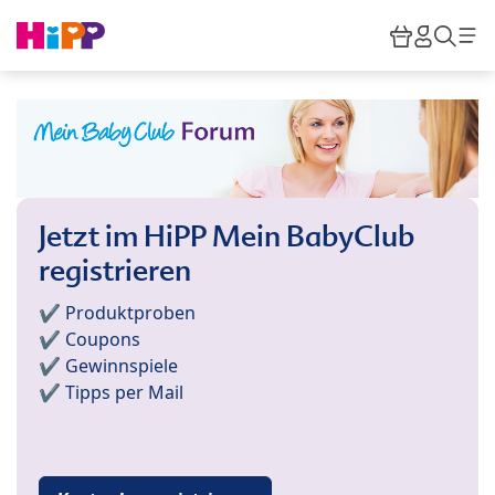
Skip to main content
Warenkor
HiPP M
Such
Jetzt im HiPP Mein BabyClub
registrieren
✔️ Produktproben
✔️ Coupons
✔️ Gewinnspiele
✔️ Tipps per Mail