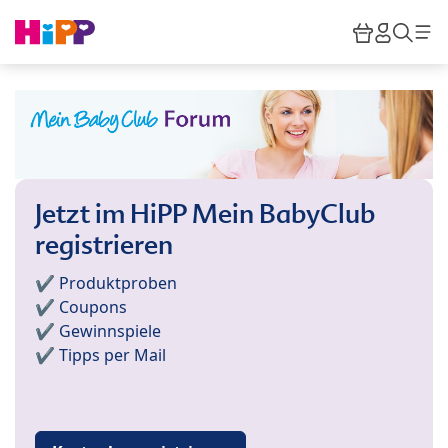
Skip to main content
Warenkor
HiPP M
Such
Jetzt im HiPP Mein BabyClub
registrieren
✔️ Produktproben
✔️ Coupons
✔️ Gewinnspiele
✔️ Tipps per Mail