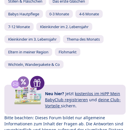
Stillen & Fläschchen
Das erste Gläschen
Babys Hautpflege
0-3 Monate
4-6 Monate
7-12 Monate
Kleinkinder im 2. Lebensjahr
Kleinkinder im 3. Lebensjahr
Thema des Monats
Eltern in meiner Region
Flohmarkt
Wichteln, Wanderpakete & Co
Neu hier?
Jetzt
kostenlos im HiPP Mein
BabyClub registrieren
und
deine Club-
Vorteile
sichern.
Bitte beachten: Dieses Forum bildet nur allgemeine
Informationen zum Inhalt der Fragen ab. Die Antworten sind
unverbindlich und können aufgrund der räumlichen Distanz