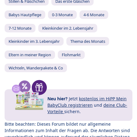
Stillen & Fläschchen
Das erste Gläschen
Babys Hautpflege
0-3 Monate
4-6 Monate
7-12 Monate
Kleinkinder im 2. Lebensjahr
Kleinkinder im 3. Lebensjahr
Thema des Monats
Eltern in meiner Region
Flohmarkt
Wichteln, Wanderpakete & Co
Neu hier?
Jetzt
kostenlos im HiPP Mein
BabyClub registrieren
und
deine Club-
Vorteile
sichern.
Bitte beachten: Dieses Forum bildet nur allgemeine
Informationen zum Inhalt der Fragen ab. Die Antworten sind
unverbindlich und können aufgrund der räumlichen Distanz