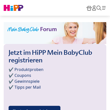
Skip to main content
Warenkor
HiPP M
Such
Jetzt im HiPP Mein BabyClub
registrieren
✔️ Produktproben
✔️ Coupons
✔️ Gewinnspiele
✔️ Tipps per Mail