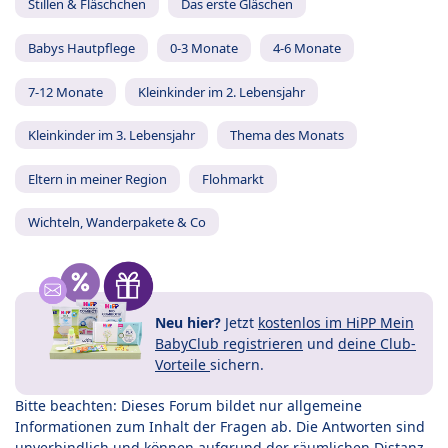
Stillen & Fläschchen
Das erste Gläschen
Babys Hautpflege
0-3 Monate
4-6 Monate
7-12 Monate
Kleinkinder im 2. Lebensjahr
Kleinkinder im 3. Lebensjahr
Thema des Monats
Eltern in meiner Region
Flohmarkt
Wichteln, Wanderpakete & Co
Neu hier?
Jetzt
kostenlos im HiPP Mein
BabyClub registrieren
und
deine Club-
Vorteile
sichern.
Bitte beachten: Dieses Forum bildet nur allgemeine
Informationen zum Inhalt der Fragen ab. Die Antworten sind
unverbindlich und können aufgrund der räumlichen Distanz