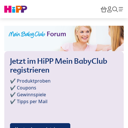
Skip to main content
Warenkor
HiPP M
Such
Jetzt im HiPP Mein BabyClub
registrieren
✔️ Produktproben
✔️ Coupons
✔️ Gewinnspiele
✔️ Tipps per Mail