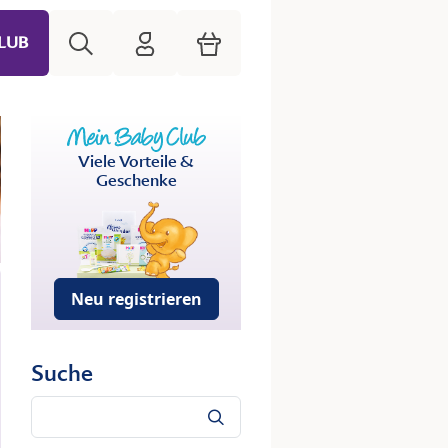
Suche
HiPP Mein Babyclub
Warenkorb
LUB
Viele Vorteile &
Geschenke
Neu registrieren
Suche
Suche