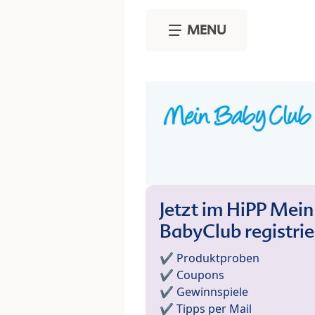
Skip to main content
MENU
Jetzt im HiPP Mein
BabyClub registri
✔️ Produktproben
✔️ Coupons
✔️ Gewinnspiele
✔️ Tipps per Mail