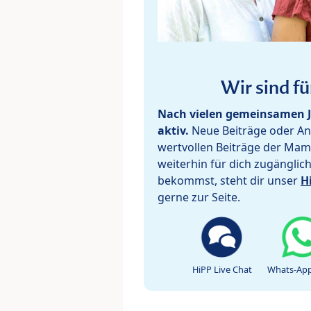
Wir sind fü
Nach vielen gemeinsamen J
aktiv.
Neue Beiträge oder Ant
wertvollen Beiträge der Mam
weiterhin für dich zugänglic
bekommst, steht dir unser
H
gerne zur Seite.
HiPP Live Chat
Whats-App