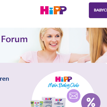
BABYC
eren