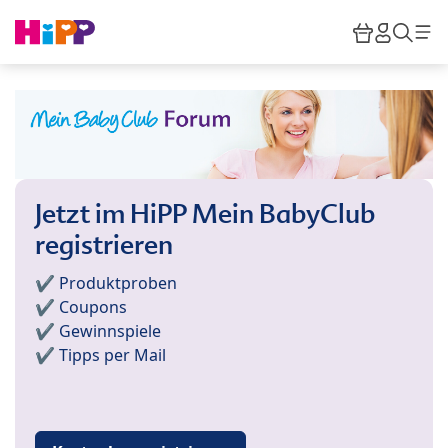
Skip to main content
Warenkor
HiPP M
Such
Jetzt im HiPP Mein BabyClub
registrieren
✔️ Produktproben
✔️ Coupons
✔️ Gewinnspiele
✔️ Tipps per Mail