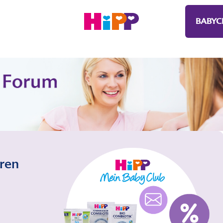
BABYC
eren