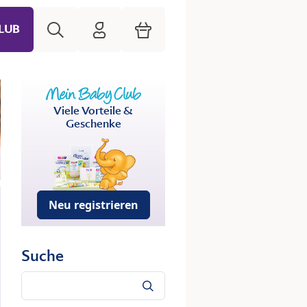
Suche
HiPP Mein Babyclub
Warenkorb
LUB
Viele Vorteile &
Geschenke
Neu registrieren
Suche
Suche