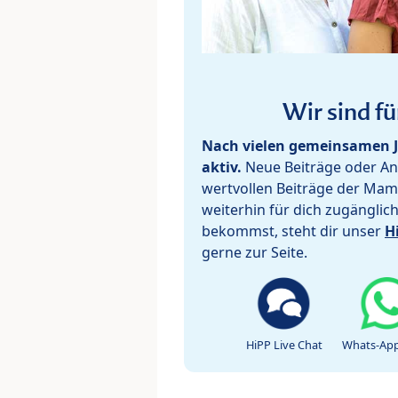
Wir sind fü
Nach vielen gemeinsamen J
aktiv.
Neue Beiträge oder Ant
wertvollen Beiträge der Mam
weiterhin für dich zugänglic
bekommst, steht dir unser
H
gerne zur Seite.
HiPP Live Chat
Whats-App