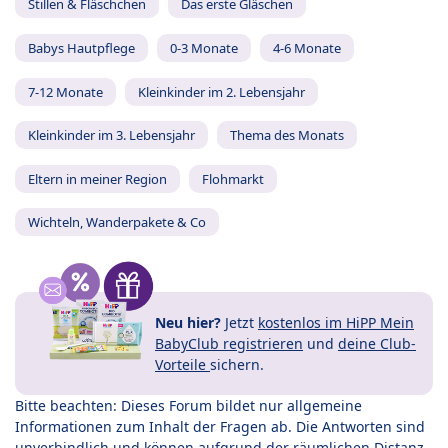
Stillen & Fläschchen
Das erste Gläschen
Babys Hautpflege
0-3 Monate
4-6 Monate
7-12 Monate
Kleinkinder im 2. Lebensjahr
Kleinkinder im 3. Lebensjahr
Thema des Monats
Eltern in meiner Region
Flohmarkt
Wichteln, Wanderpakete & Co
Neu hier?
Jetzt
kostenlos im HiPP Mein
BabyClub registrieren
und
deine Club-
Vorteile
sichern.
Bitte beachten: Dieses Forum bildet nur allgemeine
Informationen zum Inhalt der Fragen ab. Die Antworten sind
unverbindlich und können aufgrund der räumlichen Distanz