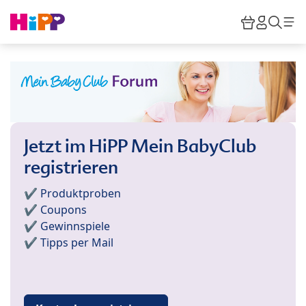
Skip to main content
Warenkor
HiPP M
Such
Jetzt im HiPP Mein BabyClub
registrieren
✔️ Produktproben
✔️ Coupons
✔️ Gewinnspiele
✔️ Tipps per Mail