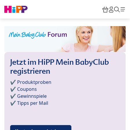
Skip to main content
Warenkor
HiPP M
Such
Jetzt im HiPP Mein BabyClub
registrieren
✔️ Produktproben
✔️ Coupons
✔️ Gewinnspiele
✔️ Tipps per Mail