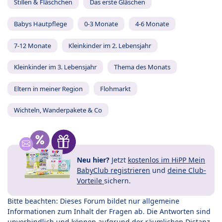
Stillen & Fläschchen
Das erste Gläschen
Babys Hautpflege
0-3 Monate
4-6 Monate
7-12 Monate
Kleinkinder im 2. Lebensjahr
Kleinkinder im 3. Lebensjahr
Thema des Monats
Eltern in meiner Region
Flohmarkt
Wichteln, Wanderpakete & Co
Neu hier?
Jetzt
kostenlos im HiPP Mein
BabyClub registrieren
und
deine Club-
Vorteile
sichern.
Bitte beachten: Dieses Forum bildet nur allgemeine
Informationen zum Inhalt der Fragen ab. Die Antworten sind
unverbindlich und können aufgrund der räumlichen Distanz