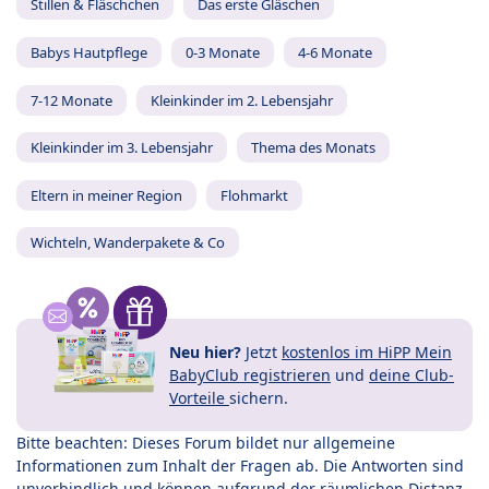
Stillen & Fläschchen
Das erste Gläschen
Babys Hautpflege
0-3 Monate
4-6 Monate
7-12 Monate
Kleinkinder im 2. Lebensjahr
Kleinkinder im 3. Lebensjahr
Thema des Monats
Eltern in meiner Region
Flohmarkt
Wichteln, Wanderpakete & Co
Neu hier?
Jetzt
kostenlos im HiPP Mein
BabyClub registrieren
und
deine Club-
Vorteile
sichern.
Bitte beachten: Dieses Forum bildet nur allgemeine
Informationen zum Inhalt der Fragen ab. Die Antworten sind
unverbindlich und können aufgrund der räumlichen Distanz