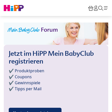
Skip to main content
Warenkor
HiPP M
Such
Jetzt im HiPP Mein BabyClub
registrieren
✔️ Produktproben
✔️ Coupons
✔️ Gewinnspiele
✔️ Tipps per Mail