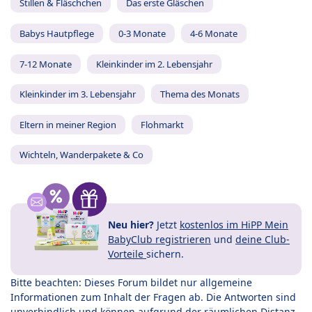
Stillen & Fläschchen
Das erste Gläschen
Babys Hautpflege
0-3 Monate
4-6 Monate
7-12 Monate
Kleinkinder im 2. Lebensjahr
Kleinkinder im 3. Lebensjahr
Thema des Monats
Eltern in meiner Region
Flohmarkt
Wichteln, Wanderpakete & Co
Neu hier?
Jetzt
kostenlos im HiPP Mein
BabyClub registrieren
und
deine Club-
Vorteile
sichern.
Bitte beachten: Dieses Forum bildet nur allgemeine
Informationen zum Inhalt der Fragen ab. Die Antworten sind
unverbindlich und können aufgrund der räumlichen Distanz