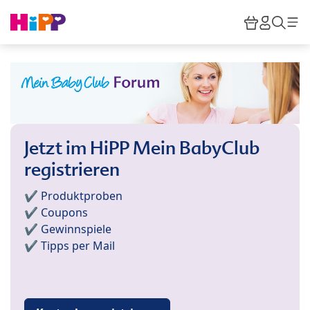
Skip to main content
Warenkor
HiPP M
Such
Jetzt im HiPP Mein BabyClub
registrieren
✔️ Produktproben
✔️ Coupons
✔️ Gewinnspiele
✔️ Tipps per Mail