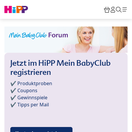
Skip to main content
Warenkor
HiPP M
Such
Jetzt im HiPP Mein BabyClub
registrieren
✔️ Produktproben
✔️ Coupons
✔️ Gewinnspiele
✔️ Tipps per Mail