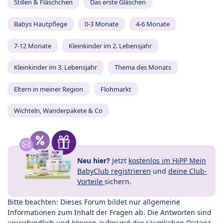
Stillen & Fläschchen
Das erste Gläschen
Babys Hautpflege
0-3 Monate
4-6 Monate
7-12 Monate
Kleinkinder im 2. Lebensjahr
Kleinkinder im 3. Lebensjahr
Thema des Monats
Eltern in meiner Region
Flohmarkt
Wichteln, Wanderpakete & Co
Neu hier?
Jetzt
kostenlos im HiPP Mein
BabyClub registrieren
und
deine Club-
Vorteile
sichern.
Bitte beachten: Dieses Forum bildet nur allgemeine
Informationen zum Inhalt der Fragen ab. Die Antworten sind
unverbindlich und können aufgrund der räumlichen Distanz