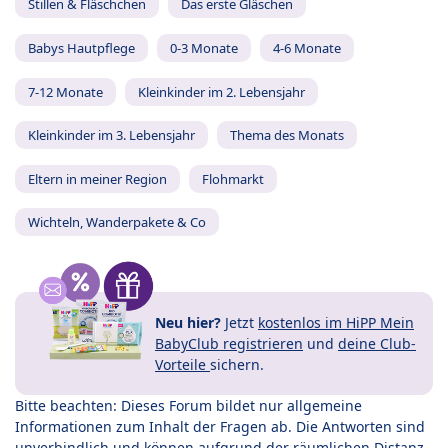
Stillen & Fläschchen
Das erste Gläschen
Babys Hautpflege
0-3 Monate
4-6 Monate
7-12 Monate
Kleinkinder im 2. Lebensjahr
Kleinkinder im 3. Lebensjahr
Thema des Monats
Eltern in meiner Region
Flohmarkt
Wichteln, Wanderpakete & Co
Neu hier?
Jetzt
kostenlos im HiPP Mein
BabyClub registrieren
und
deine Club-
Vorteile
sichern.
Bitte beachten: Dieses Forum bildet nur allgemeine
Informationen zum Inhalt der Fragen ab. Die Antworten sind
unverbindlich und können aufgrund der räumlichen Distanz