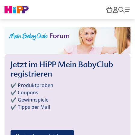
Skip to main content
Warenkor
HiPP M
Such
Jetzt im HiPP Mein BabyClub
registrieren
✔️ Produktproben
✔️ Coupons
✔️ Gewinnspiele
✔️ Tipps per Mail