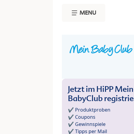
Skip to main content
MENU
Jetzt im HiPP Mein
BabyClub registri
✔️ Produktproben
✔️ Coupons
✔️ Gewinnspiele
✔️ Tipps per Mail