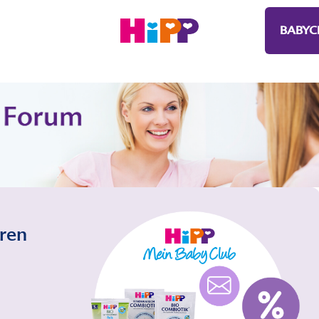
BABYC
eren