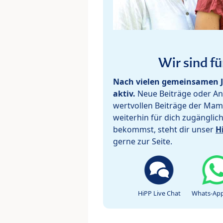
Wir sind fü
Nach vielen gemeinsamen J
aktiv.
Neue Beiträge oder Ant
wertvollen Beiträge der Mam
weiterhin für dich zugänglic
bekommst, steht dir unser
H
gerne zur Seite.
HiPP Live Chat
Whats-App