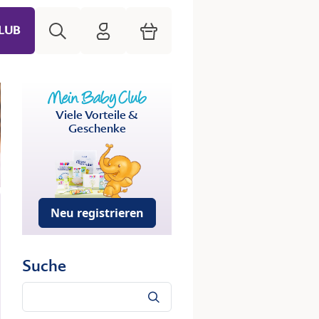
Suche
HiPP Mein Babyclub
Warenkorb
LUB
Viele Vorteile &
Geschenke
Neu registrieren
Suche
Suche