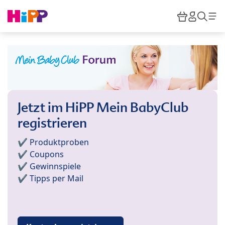
Skip to main content
Warenkor
HiPP M
Such
Jetzt im HiPP Mein BabyClub
registrieren
✔️ Produktproben
✔️ Coupons
✔️ Gewinnspiele
✔️ Tipps per Mail