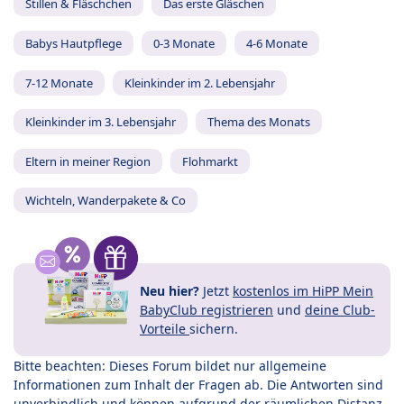
Stillen & Fläschchen
Das erste Gläschen
Babys Hautpflege
0-3 Monate
4-6 Monate
7-12 Monate
Kleinkinder im 2. Lebensjahr
Kleinkinder im 3. Lebensjahr
Thema des Monats
Eltern in meiner Region
Flohmarkt
Wichteln, Wanderpakete & Co
Neu hier?
Jetzt
kostenlos im HiPP Mein
BabyClub registrieren
und
deine Club-
Vorteile
sichern.
Bitte beachten: Dieses Forum bildet nur allgemeine
Informationen zum Inhalt der Fragen ab. Die Antworten sind
unverbindlich und können aufgrund der räumlichen Distanz