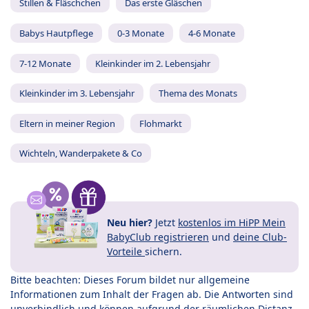
Stillen & Fläschchen
Das erste Gläschen
Babys Hautpflege
0-3 Monate
4-6 Monate
7-12 Monate
Kleinkinder im 2. Lebensjahr
Kleinkinder im 3. Lebensjahr
Thema des Monats
Eltern in meiner Region
Flohmarkt
Wichteln, Wanderpakete & Co
Neu hier?
Jetzt
kostenlos im HiPP Mein
BabyClub registrieren
und
deine Club-
Vorteile
sichern.
Bitte beachten: Dieses Forum bildet nur allgemeine
Informationen zum Inhalt der Fragen ab. Die Antworten sind
unverbindlich und können aufgrund der räumlichen Distanz