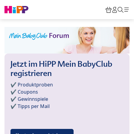
Skip to main content
Warenkor
HiPP M
Such
Jetzt im HiPP Mein BabyClub
registrieren
✔️ Produktproben
✔️ Coupons
✔️ Gewinnspiele
✔️ Tipps per Mail