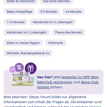
Stillen & Fläschchen
Das erste Gläschen
Babys Hautpflege
0-3 Monate
4-6 Monate
7-12 Monate
Kleinkinder im 2. Lebensjahr
Kleinkinder im 3. Lebensjahr
Thema des Monats
Eltern in meiner Region
Flohmarkt
Wichteln, Wanderpakete & Co
Neu hier?
Jetzt
kostenlos im HiPP Mein
BabyClub registrieren
und
deine Club-
Vorteile
sichern.
Bitte beachten: Dieses Forum bildet nur allgemeine
Informationen zum Inhalt der Fragen ab. Die Antworten sind
unverbindlich und können aufgrund der räumlichen Distanz