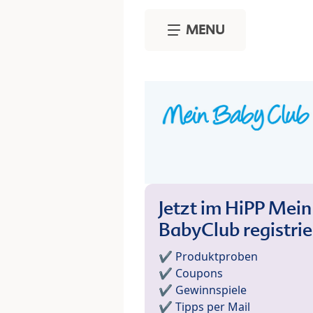
Skip to main content
MENU
Jetzt im HiPP Mein
BabyClub registri
✔️ Produktproben
✔️ Coupons
✔️ Gewinnspiele
✔️ Tipps per Mail