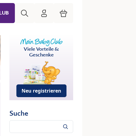
Suche
HiPP Mein Babyclub
Warenkorb
LUB
Viele Vorteile &
Geschenke
Neu registrieren
Suche
Suche