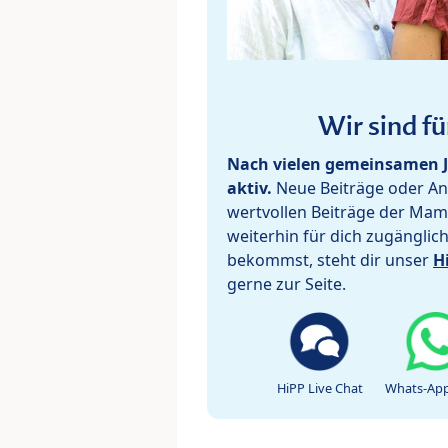
Wir sind fü
Nach vielen gemeinsamen J
aktiv.
Neue Beiträge oder Ant
wertvollen Beiträge der Mam
weiterhin für dich zugänglic
bekommst, steht dir unser
H
gerne zur Seite.
HiPP Live Chat
Whats-App