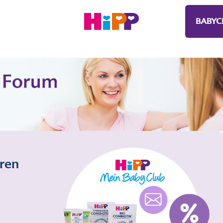
BABYC
eren