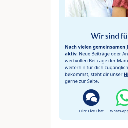
Wir sind fü
Nach vielen gemeinsamen J
aktiv.
Neue Beiträge oder Ant
wertvollen Beiträge der Mam
weiterhin für dich zugänglic
bekommst, steht dir unser
H
gerne zur Seite.
HiPP Live Chat
Whats-App