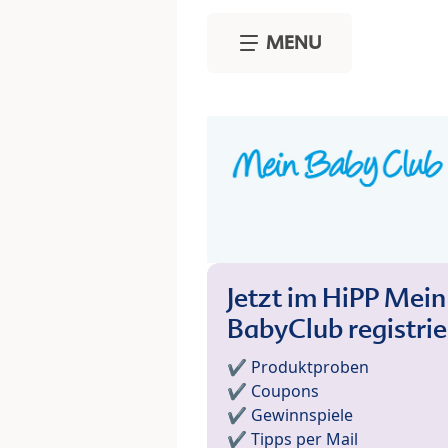
Skip to main content
MENU
Jetzt im HiPP Mein
BabyClub registri
✔️ Produktproben
✔️ Coupons
✔️ Gewinnspiele
✔️ Tipps per Mail