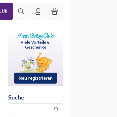
Suche
HiPP Mein Babyclub
Warenkorb
LUB
Viele Vorteile &
Geschenke
Neu registrieren
Suche
Suche