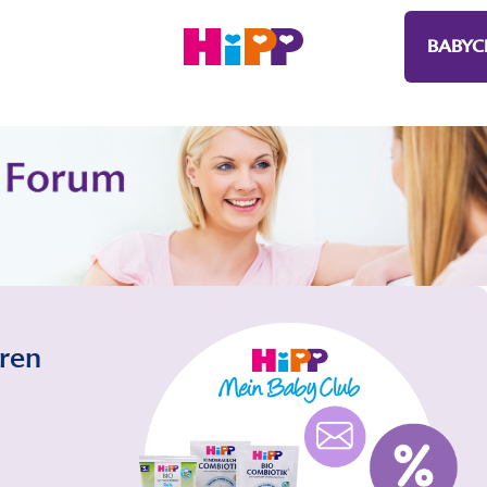
BABYC
eren