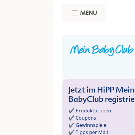
Skip to main content
MENU
Jetzt im HiPP Mein
BabyClub registri
✔️ Produktproben
✔️ Coupons
✔️ Gewinnspiele
✔️ Tipps per Mail