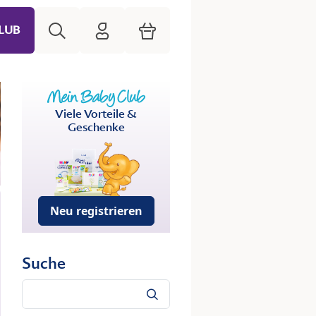
Suche
HiPP Mein Babyclub
Warenkorb
LUB
Viele Vorteile &
Geschenke
Neu registrieren
Suche
Suche