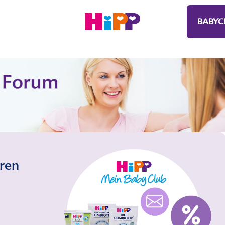
BABYC
eren