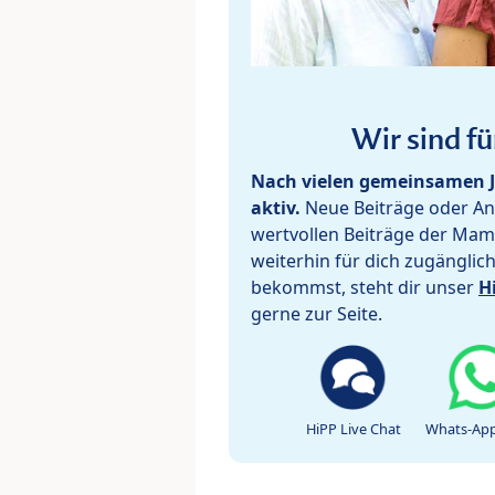
Wir sind fü
Nach vielen gemeinsamen J
aktiv.
Neue Beiträge oder Ant
wertvollen Beiträge der Mam
weiterhin für dich zugänglic
bekommst, steht dir unser
H
gerne zur Seite.
HiPP Live Chat
Whats-App