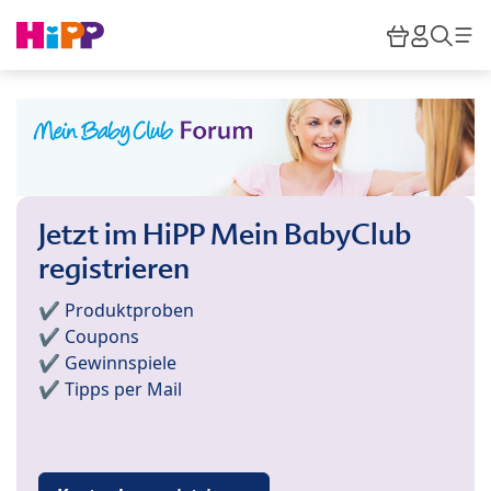
Skip to main content
Warenkor
HiPP M
Such
Jetzt im HiPP Mein BabyClub
registrieren
✔️ Produktproben
✔️ Coupons
✔️ Gewinnspiele
✔️ Tipps per Mail