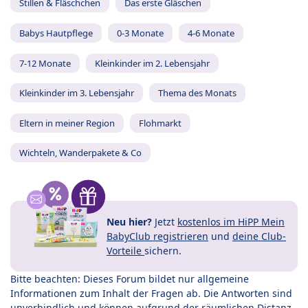
Stillen & Fläschchen
Das erste Gläschen
Babys Hautpflege
0-3 Monate
4-6 Monate
7-12 Monate
Kleinkinder im 2. Lebensjahr
Kleinkinder im 3. Lebensjahr
Thema des Monats
Eltern in meiner Region
Flohmarkt
Wichteln, Wanderpakete & Co
Neu hier?
Jetzt
kostenlos im HiPP Mein
BabyClub registrieren
und
deine Club-
Vorteile
sichern.
Bitte beachten: Dieses Forum bildet nur allgemeine
Informationen zum Inhalt der Fragen ab. Die Antworten sind
unverbindlich und können aufgrund der räumlichen Distanz