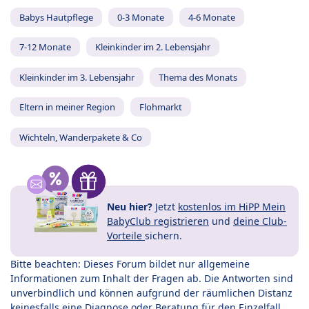
Babys Hautpflege
0-3 Monate
4-6 Monate
7-12 Monate
Kleinkinder im 2. Lebensjahr
Kleinkinder im 3. Lebensjahr
Thema des Monats
Eltern in meiner Region
Flohmarkt
Wichteln, Wanderpakete & Co
Neu hier?
Jetzt
kostenlos im HiPP Mein
BabyClub registrieren
und
deine Club-
Vorteile
sichern.
Bitte beachten: Dieses Forum bildet nur allgemeine
Informationen zum Inhalt der Fragen ab. Die Antworten sind
unverbindlich und können aufgrund der räumlichen Distanz
keinesfalls eine Diagnose oder Beratung für den Einzelfall