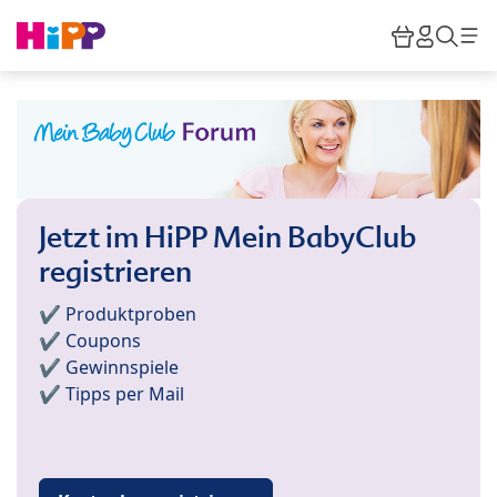
Skip to main content
Warenkor
HiPP M
Such
Jetzt im HiPP Mein BabyClub
registrieren
✔️ Produktproben
✔️ Coupons
✔️ Gewinnspiele
✔️ Tipps per Mail