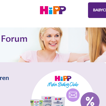
BABYC
eren