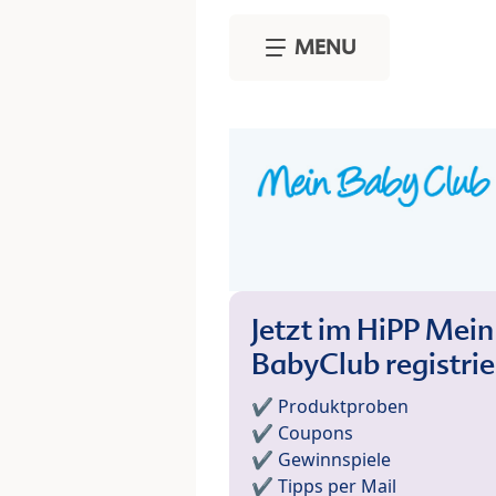
Skip to main content
MENU
Jetzt im HiPP Mein
BabyClub registri
✔️ Produktproben
✔️ Coupons
✔️ Gewinnspiele
✔️ Tipps per Mail