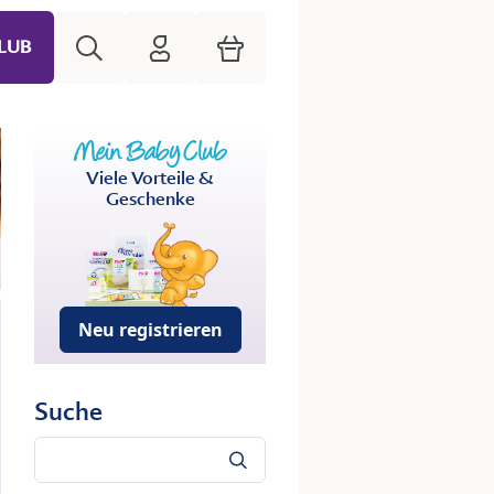
Suche
HiPP Mein Babyclub
Warenkorb
LUB
Viele Vorteile &
Geschenke
Neu registrieren
Suche
Suche