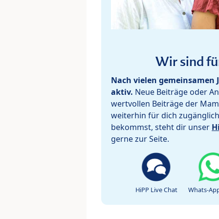
Wir sind fü
Nach vielen gemeinsamen J
aktiv.
Neue Beiträge oder Ant
wertvollen Beiträge der Mam
weiterhin für dich zugänglic
bekommst, steht dir unser
H
gerne zur Seite.
HiPP Live Chat
Whats-App