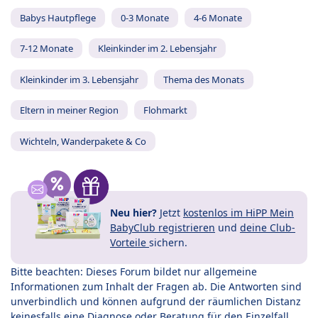
Babys Hautpflege
0-3 Monate
4-6 Monate
7-12 Monate
Kleinkinder im 2. Lebensjahr
Kleinkinder im 3. Lebensjahr
Thema des Monats
Eltern in meiner Region
Flohmarkt
Wichteln, Wanderpakete & Co
Neu hier?
Jetzt
kostenlos im HiPP Mein
BabyClub registrieren
und
deine Club-
Vorteile
sichern.
Bitte beachten: Dieses Forum bildet nur allgemeine
Informationen zum Inhalt der Fragen ab. Die Antworten sind
unverbindlich und können aufgrund der räumlichen Distanz
keinesfalls eine Diagnose oder Beratung für den Einzelfall