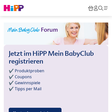
Skip to main content
Warenkor
HiPP M
Such
Jetzt im HiPP Mein BabyClub
registrieren
✔️ Produktproben
✔️ Coupons
✔️ Gewinnspiele
✔️ Tipps per Mail