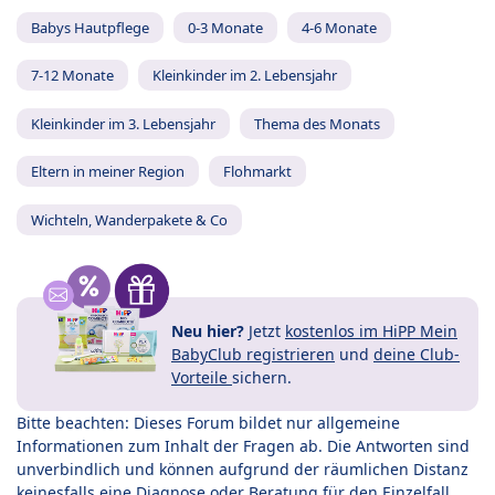
Babys Hautpflege
0-3 Monate
4-6 Monate
7-12 Monate
Kleinkinder im 2. Lebensjahr
Kleinkinder im 3. Lebensjahr
Thema des Monats
Eltern in meiner Region
Flohmarkt
Wichteln, Wanderpakete & Co
Neu hier?
Jetzt
kostenlos im HiPP Mein
BabyClub registrieren
und
deine Club-
Vorteile
sichern.
Bitte beachten: Dieses Forum bildet nur allgemeine
Informationen zum Inhalt der Fragen ab. Die Antworten sind
unverbindlich und können aufgrund der räumlichen Distanz
keinesfalls eine Diagnose oder Beratung für den Einzelfall