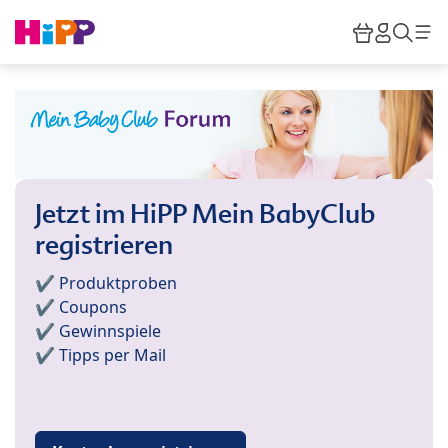
Skip to main content
Warenkor
HiPP M
Such
Jetzt im HiPP Mein BabyClub
registrieren
✔️ Produktproben
✔️ Coupons
✔️ Gewinnspiele
✔️ Tipps per Mail