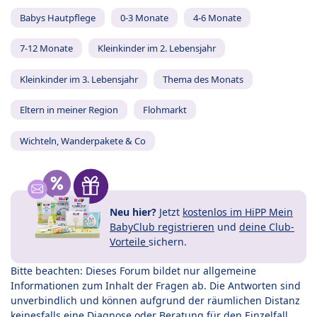
Babys Hautpflege
0-3 Monate
4-6 Monate
7-12 Monate
Kleinkinder im 2. Lebensjahr
Kleinkinder im 3. Lebensjahr
Thema des Monats
Eltern in meiner Region
Flohmarkt
Wichteln, Wanderpakete & Co
Neu hier?
Jetzt
kostenlos im HiPP Mein
BabyClub registrieren
und
deine Club-
Vorteile
sichern.
Bitte beachten: Dieses Forum bildet nur allgemeine
Informationen zum Inhalt der Fragen ab. Die Antworten sind
unverbindlich und können aufgrund der räumlichen Distanz
keinesfalls eine Diagnose oder Beratung für den Einzelfall