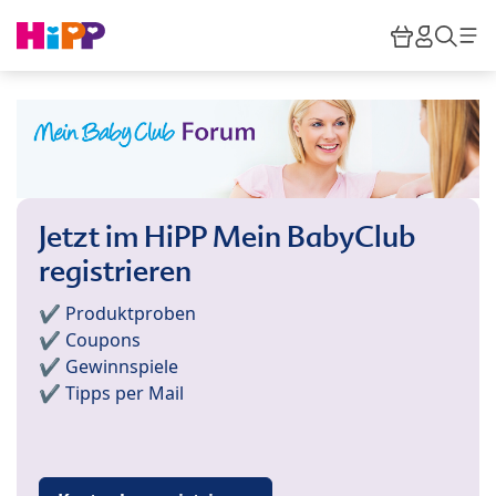
Skip to main content
Warenkor
HiPP M
Such
Jetzt im HiPP Mein BabyClub
registrieren
✔️ Produktproben
✔️ Coupons
✔️ Gewinnspiele
✔️ Tipps per Mail