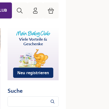
Suche
HiPP Mein Babyclub
Warenkorb
LUB
Viele Vorteile &
Geschenke
Neu registrieren
Suche
Suche