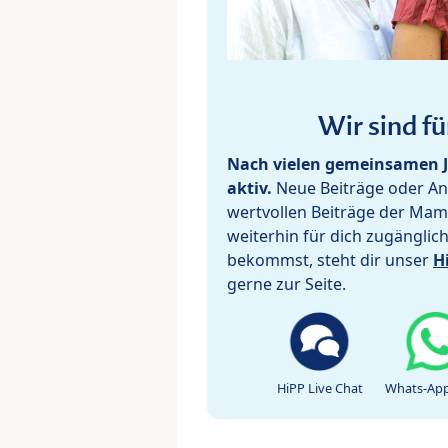
Wir sind fü
Nach vielen gemeinsamen J
aktiv.
Neue Beiträge oder Ant
wertvollen Beiträge der Mam
weiterhin für dich zugänglic
bekommst, steht dir unser
H
gerne zur Seite.
HiPP Live Chat
Whats-App