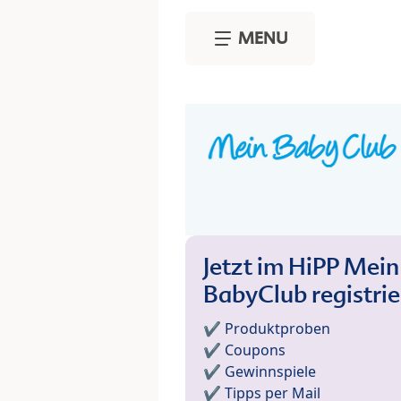
Skip to main content
MENU
Jetzt im HiPP Mein
BabyClub registri
✔️ Produktproben
✔️ Coupons
✔️ Gewinnspiele
✔️ Tipps per Mail