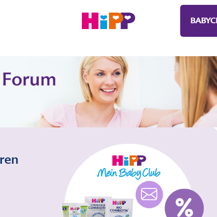
BABYC
eren