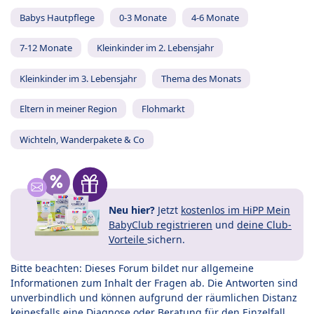
Babys Hautpflege
0-3 Monate
4-6 Monate
7-12 Monate
Kleinkinder im 2. Lebensjahr
Kleinkinder im 3. Lebensjahr
Thema des Monats
Eltern in meiner Region
Flohmarkt
Wichteln, Wanderpakete & Co
Neu hier?
Jetzt
kostenlos im HiPP Mein
BabyClub registrieren
und
deine Club-
Vorteile
sichern.
Bitte beachten: Dieses Forum bildet nur allgemeine
Informationen zum Inhalt der Fragen ab. Die Antworten sind
unverbindlich und können aufgrund der räumlichen Distanz
keinesfalls eine Diagnose oder Beratung für den Einzelfall