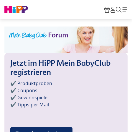
Skip to main content
Warenkor
HiPP M
Such
Jetzt im HiPP Mein BabyClub
registrieren
✔️ Produktproben
✔️ Coupons
✔️ Gewinnspiele
✔️ Tipps per Mail