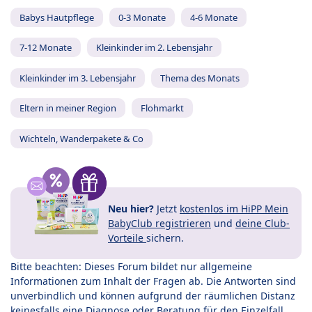
Babys Hautpflege
0-3 Monate
4-6 Monate
7-12 Monate
Kleinkinder im 2. Lebensjahr
Kleinkinder im 3. Lebensjahr
Thema des Monats
Eltern in meiner Region
Flohmarkt
Wichteln, Wanderpakete & Co
Neu hier?
Jetzt
kostenlos im HiPP Mein
BabyClub registrieren
und
deine Club-
Vorteile
sichern.
Bitte beachten: Dieses Forum bildet nur allgemeine
Informationen zum Inhalt der Fragen ab. Die Antworten sind
unverbindlich und können aufgrund der räumlichen Distanz
keinesfalls eine Diagnose oder Beratung für den Einzelfall