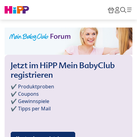
Skip to main content
Warenkor
HiPP M
Such
Jetzt im HiPP Mein BabyClub
registrieren
✔️ Produktproben
✔️ Coupons
✔️ Gewinnspiele
✔️ Tipps per Mail