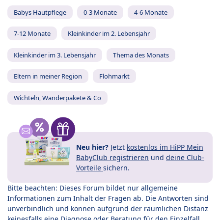
Babys Hautpflege
0-3 Monate
4-6 Monate
7-12 Monate
Kleinkinder im 2. Lebensjahr
Kleinkinder im 3. Lebensjahr
Thema des Monats
Eltern in meiner Region
Flohmarkt
Wichteln, Wanderpakete & Co
Neu hier?
Jetzt
kostenlos im HiPP Mein
BabyClub registrieren
und
deine Club-
Vorteile
sichern.
Bitte beachten: Dieses Forum bildet nur allgemeine
Informationen zum Inhalt der Fragen ab. Die Antworten sind
unverbindlich und können aufgrund der räumlichen Distanz
keinesfalls eine Diagnose oder Beratung für den Einzelfall