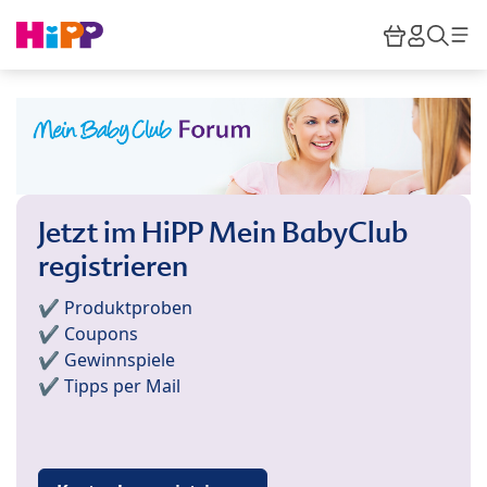
Skip to main content
Warenkor
HiPP M
Such
Jetzt im HiPP Mein BabyClub
registrieren
✔️ Produktproben
✔️ Coupons
✔️ Gewinnspiele
✔️ Tipps per Mail