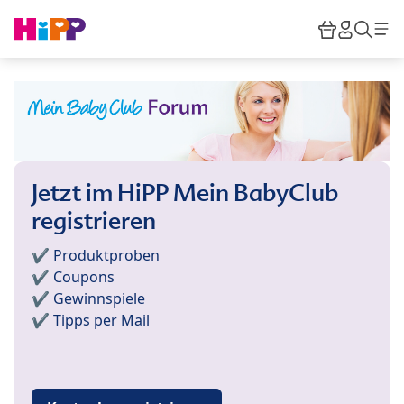
Skip to main content
Warenkor
HiPP M
Such
Jetzt im HiPP Mein BabyClub
registrieren
✔️ Produktproben
✔️ Coupons
✔️ Gewinnspiele
✔️ Tipps per Mail