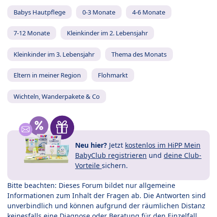
Babys Hautpflege
0-3 Monate
4-6 Monate
7-12 Monate
Kleinkinder im 2. Lebensjahr
Kleinkinder im 3. Lebensjahr
Thema des Monats
Eltern in meiner Region
Flohmarkt
Wichteln, Wanderpakete & Co
Neu hier?
Jetzt
kostenlos im HiPP Mein
BabyClub registrieren
und
deine Club-
Vorteile
sichern.
Bitte beachten: Dieses Forum bildet nur allgemeine
Informationen zum Inhalt der Fragen ab. Die Antworten sind
unverbindlich und können aufgrund der räumlichen Distanz
keinesfalls eine Diagnose oder Beratung für den Einzelfall