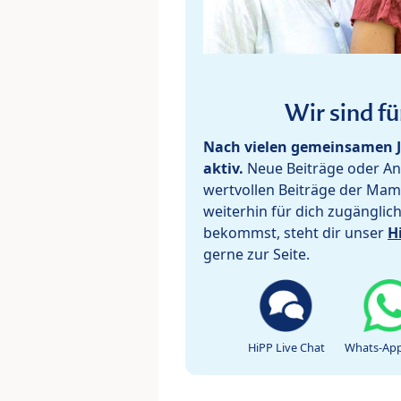
Wir sind fü
Nach vielen gemeinsamen J
aktiv.
Neue Beiträge oder Ant
wertvollen Beiträge der Mam
weiterhin für dich zugänglic
bekommst, steht dir unser
H
gerne zur Seite.
HiPP Live Chat
Whats-App