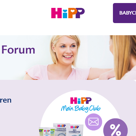
BABYC
eren