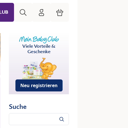
Suche
HiPP Mein Babyclub
Warenkorb
LUB
Viele Vorteile &
Geschenke
Neu registrieren
Suche
Suche