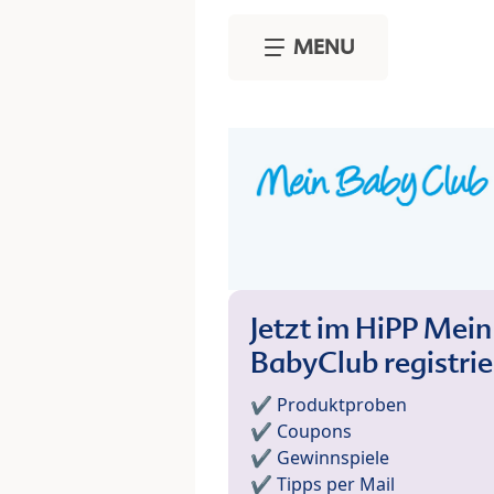
Skip to main content
MENU
Jetzt im HiPP Mein
BabyClub registri
✔️ Produktproben
✔️ Coupons
✔️ Gewinnspiele
✔️ Tipps per Mail