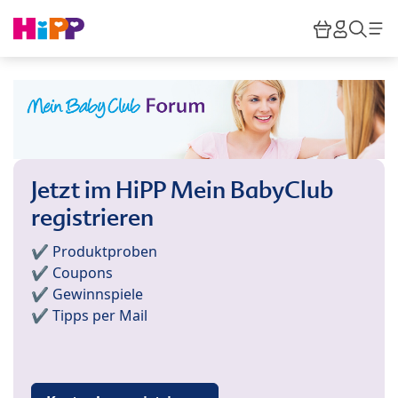
Skip to main content
Warenkor
HiPP M
Such
Jetzt im HiPP Mein BabyClub
registrieren
✔️ Produktproben
✔️ Coupons
✔️ Gewinnspiele
✔️ Tipps per Mail