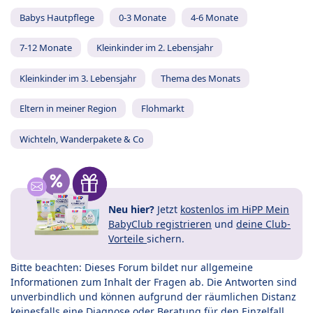
Babys Hautpflege
0-3 Monate
4-6 Monate
7-12 Monate
Kleinkinder im 2. Lebensjahr
Kleinkinder im 3. Lebensjahr
Thema des Monats
Eltern in meiner Region
Flohmarkt
Wichteln, Wanderpakete & Co
Neu hier?
Jetzt
kostenlos im HiPP Mein
BabyClub registrieren
und
deine Club-
Vorteile
sichern.
Bitte beachten: Dieses Forum bildet nur allgemeine
Informationen zum Inhalt der Fragen ab. Die Antworten sind
unverbindlich und können aufgrund der räumlichen Distanz
keinesfalls eine Diagnose oder Beratung für den Einzelfall