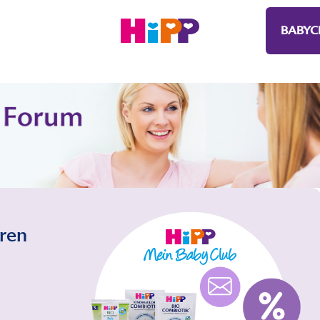
BABYC
eren