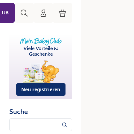
Suche
HiPP Mein Babyclub
Warenkorb
LUB
Viele Vorteile &
Geschenke
Neu registrieren
Suche
Suche