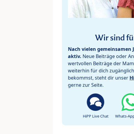
Wir sind fü
Nach vielen gemeinsamen J
aktiv.
Neue Beiträge oder Ant
wertvollen Beiträge der Mam
weiterhin für dich zugänglic
bekommst, steht dir unser
H
gerne zur Seite.
HiPP Live Chat
Whats-App