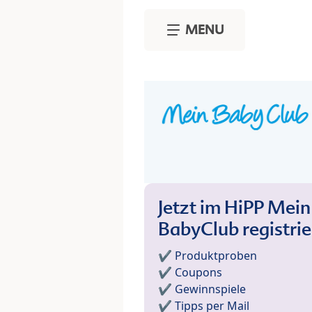
Skip to main content
MENU
Jetzt im HiPP Mein
BabyClub registri
✔️ Produktproben
✔️ Coupons
✔️ Gewinnspiele
✔️ Tipps per Mail