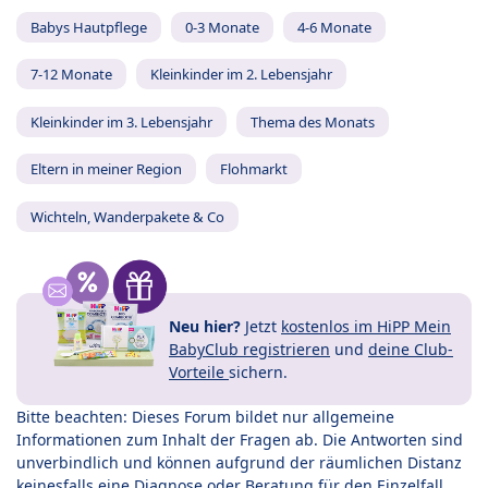
Babys Hautpflege
0-3 Monate
4-6 Monate
7-12 Monate
Kleinkinder im 2. Lebensjahr
Kleinkinder im 3. Lebensjahr
Thema des Monats
Eltern in meiner Region
Flohmarkt
Wichteln, Wanderpakete & Co
Neu hier?
Jetzt
kostenlos im HiPP Mein
BabyClub registrieren
und
deine Club-
Vorteile
sichern.
Bitte beachten: Dieses Forum bildet nur allgemeine
Informationen zum Inhalt der Fragen ab. Die Antworten sind
unverbindlich und können aufgrund der räumlichen Distanz
keinesfalls eine Diagnose oder Beratung für den Einzelfall