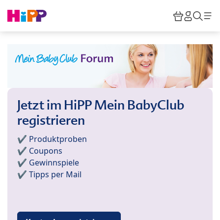
Skip to main content
Warenkor
HiPP M
Such
Jetzt im HiPP Mein BabyClub
registrieren
✔️ Produktproben
✔️ Coupons
✔️ Gewinnspiele
✔️ Tipps per Mail