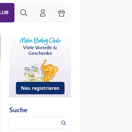
Suche
HiPP Mein Babyclub
Warenkorb
LUB
Viele Vorteile &
Geschenke
Neu registrieren
Suche
Suche