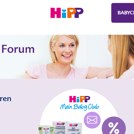
BABYC
eren