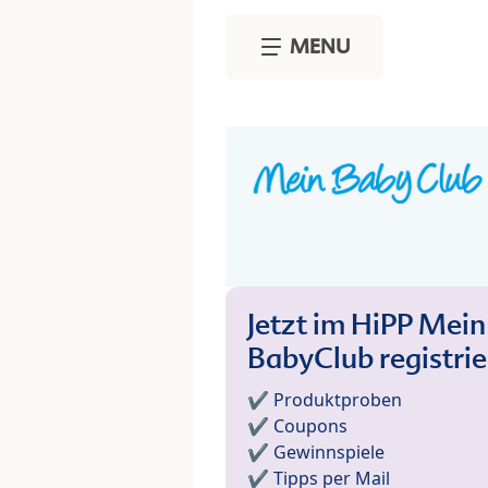
Skip to main content
MENU
Jetzt im HiPP Mein
BabyClub registri
✔️ Produktproben
✔️ Coupons
✔️ Gewinnspiele
✔️ Tipps per Mail