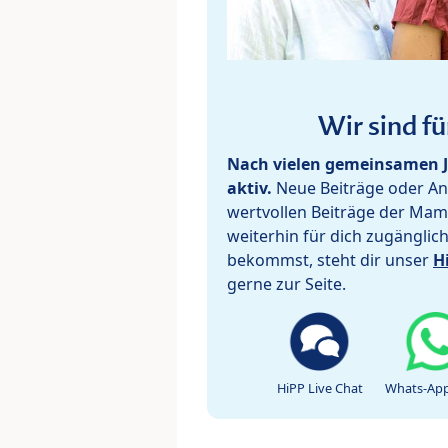
Wir sind fü
Nach vielen gemeinsamen J
aktiv.
Neue Beiträge oder Ant
wertvollen Beiträge der Mam
weiterhin für dich zugänglic
bekommst, steht dir unser
H
gerne zur Seite.
HiPP Live Chat
Whats-App