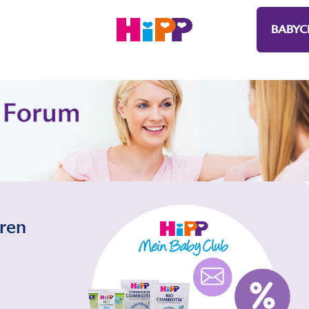
BABYC
eren